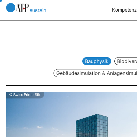
Kompetenz
Bauphysik
Biodiver
Gebäudesimulation & Anlagensimul
© Swiss Prime Site