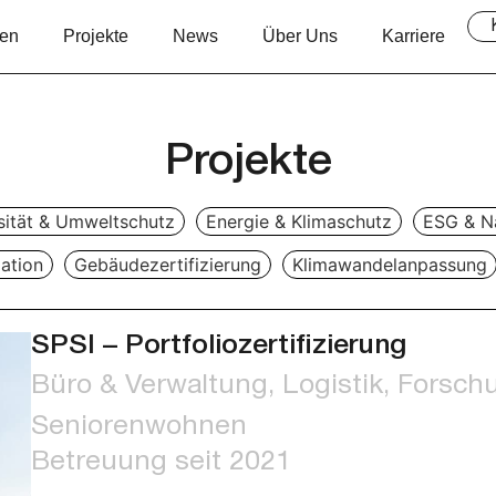
en
Projekte
News
Über Uns
Karriere
Projekte
sität & Umweltschutz
Energie & Klimaschutz
ESG & Na
ation
Gebäudezertifizierung
Klimawandelanpassung
SPSI – Portfoliozertifizierung
Büro & Verwaltung, Logistik, Forschu
Seniorenwohnen
Betreuung seit 2021