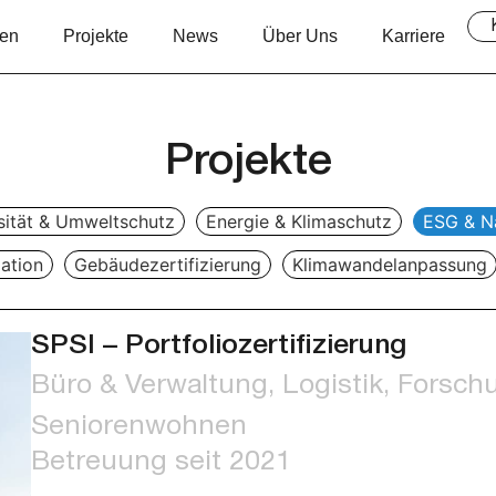
en
Projekte
News
Über Uns
Karriere
Projekte
sität & Umweltschutz
Energie & Klimaschutz
ESG & Na
ation
Gebäudezertifizierung
Klimawandelanpassung
SPSI – Portfoliozertifizierung
Büro & Verwaltung, Logistik, Forschu
Seniorenwohnen
Betreuung seit 2021